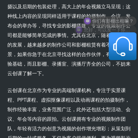
摄以及后期的包装处理，高大上的年会视频立马呈现；这
你们有影棚出租嘛？
种线上内容的呈现同样适用于课程的拍摄制作、会议、发
布会的举办等，寻找专业的影棚搭建，专业的视频制作公
您好，可以发一下你们的公司简介嘛？
司都是能够简单完成的事情。尤其在北京，随着视频行业
的发展，越来越多的制作公司和影棚租赁有着不错的前
景，如果你急于在北京寻找这样的合作伙伴，有一定的经
验基础，而且影棚、录播室、演播厅齐全的公司，不妨来
云创课了解一下。
云创课在北京作为专业的高端制课机构，专注于实景课
程、PPT课程、虚拟抠像课程以及动画课程的拍摄制作，
制作经验丰富，业务范围广泛，此外还包括大型活动、会
议、年会等内容的跟拍。云创课拥有专业的视频制作团
队，年轻有活力的创意为视频的创作增光增彩；从策划到
后期的一站式服务，不仅为客户提供便利，更为视频影片