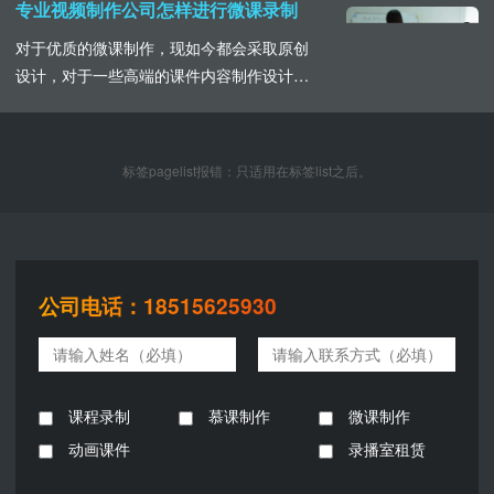
的存在。1、教材搬用课件的制作可以说是重
专业视频制作公司怎样进行微课录制
难点的总结，并不是直接将课程内容原封不
对于优质的微课制作，现如今都会采取原创
动的搬运到屏幕上，全部的内容堆砌对学生
设计，对于一些高端的课件内容制作设计，
们的学习吸收没有一点用处。其内容的制作
一些录屏软件是很难实现的，这就需要寻找
在于可视化，将......
专业的制作公司来进行。基于微课制作的主
要要求时，内容精炼，重难点突出，对于内
标签pagelist报错：只适用在标签list之后。
容繁缛而多的情况下进行系列制作，在内
容、文字、图片以及声音的运用中注意准确
无误，保证微课的呈现语言上的通俗易懂、
深入浅出，讲究停顿......
公司电话：18515625930
课程录制
慕课制作
微课制作
动画课件
录播室租赁