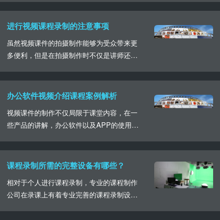
也就是三五个，通......
式。在课程制作中，经常会运用到的便是课
程录播室，专业的课程录播室无论是在环境
进行视频课程录制的注意事项
条件上，还是设施配备上都能给到一定的保
虽然视频课件的拍摄制作能够为受众带来更
障。北京要想找到合适的专业的精品课程录
多便利，但是在拍摄制作时不仅是讲师还是
播室，要多进行对比和参考，根据自身的预
课件都要做好充足准备，关于讲师，关于课
算以及相关课程要求......
件我们就共同来了解一下这些注意事项。首
先如果选择在视频课件中插入PPT内容，就
办公软件视频介绍课程案例解析
要注意PPT的内容要求，在保证内容详尽正
视频课件的制作不仅局限于课堂内容，在一
确的情况下，布局合理，明确的重难点内容
些产品的讲解，办公软件以及APP的使用介
分解，图文并茂。作为视频课程录制的主要
绍中依旧可以选择视频的拍摄制作。曾有看
角色，课件的......
过海关在稽查财务数据办公软件的应用中，
进行教学短视频的制作，此次教学视频内容
课程录制所需的完整设备有哪些？
由云创课倾情打造，视频整体内容包括实景
相对于个人进行课程录制，专业的课程制作
拍摄以及相关的数据采集内容讲解两部分，
公司在录课上有着专业完善的课程录制设
为了方便于受众的认识和了解，从短视频中
备，根据不同的课程制作需求，进行相应的
我们可以看出画......
方案制定，选择合适的录制设备，一套完整