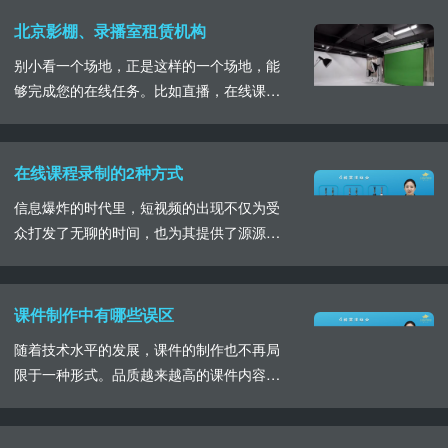
的课程录制设备都有什么我们具体详细的了
北京影棚、录播室租赁机构
解一下。首先最必要的设备便是高清摄像
别小看一个场地，正是这样的一个场地，能
机，摄像机的使用决定着最终成片画面的清
够完成您的在线任务。比如直播，在线课程
晰度，课程的呈现在画面上尤为重要，既展
录制，线上年会，线上会议以及线上展会等
现丰富的知识内容，也......
等，在现在这个大环境下，“线上表演”以
及“线上学习”备受青睐，而影棚、录播演播
在线课程录制的2种方式
室成为了线上内容进行的有力支撑。年关将
信息爆炸的时代里，短视频的出现不仅为受
近，如果还在因为举行不了的线下年会而苦
众打发了无聊的时间，也为其提供了源源不
恼，完全可以转战线上，选择合适的影棚进
断的知识，无论是学生，还是成年人，线上
行表演，经过前......
学习成为一种获取知识的途径。在线教育课
程内容被广泛的传播，我们通常看到的有直
课件制作中有哪些误区
播课程和录播课程，相较于直播课程，录播
随着技术水平的发展，课件的制作也不再局
形式备受欢迎。录播课程能够随时随地进行
限于一种形式。品质越来越高的课件内容呈
学习观看，不受时间和空间的限制，在其制
现在受众面前，在课件完美呈现的背后有着
作上画面的丰富性......
专业的制作团队，但是我们要注意这些误区