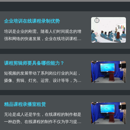
企业培训在线课程录制优势
培训是企业的刚需。随着人们时间观念的增
强和网络的快速发展，企业在线培训课程逐
渐成为主流，为此企业在线培训课程的录制
有哪些优势，我们一起了解一下。企业在线
培训课程的录制，直接将录制完成的视频内
课程剪辑师要具备哪些能力？
容在网络平台发布，企业员工可以根据自己
短视频的发展带动了系列岗位行业的兴起，
的时间要求和阶段进行自主学习。而且相较
摄像、剪辑、灯光、运营、设计等等，为了
于企业直播培训，在线培训课程的录制成本
呈现出视频画面的美感，需要各个岗位部门
较低，课程能够多......
之间的合作。今天我们就来看一下完美在线
课件视频的呈现，其背后的剪辑师所要具备
精品课程录播室租赁
的能力。首先课程剪辑与宣传片、广告片的
无论是成人还是学生，在线课程的制作都是
剪辑还是有一定的区别的。宣传片和广告片
一种趋势。在线课程的制作不仅为学习提供
的拍摄制作总体量上也就是系列内容，最多
了方便，也是一种推广营销获得收益的方